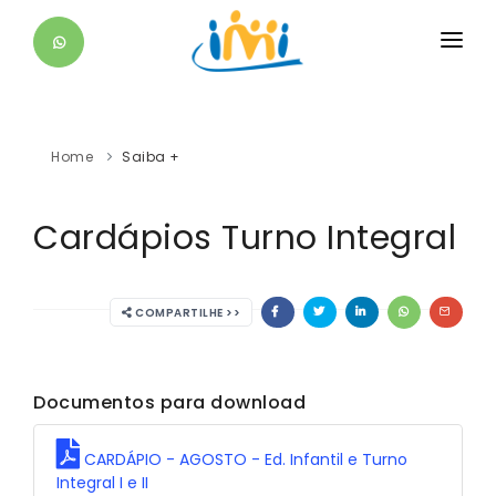
O IMI
EDUCACIONAL
Home
Saiba +
ESTUDANTE
Cardápios Turno Integral
DIFERENCIAIS
SAIBA +
COMPARTILHE >>
CONTATO
Documentos para download
CARDÁPIO - AGOSTO - Ed. Infantil e Turno
Integral I e II