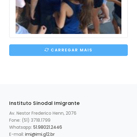
CARREGAR MAIS
CARREGANDO ...
Instituto Sinodal Imigrante
Av. Nestor Frederico Henn, 2076
Fone: (51) 3718.1799
Whatsapp:
51.98021.2446
E-mail:
imi@imi.g12.br