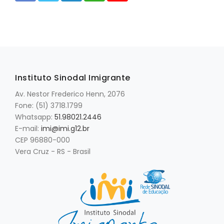
Instituto Sinodal Imigrante
Av. Nestor Frederico Henn, 2076
Fone: (51) 3718.1799
Whatsapp:
51.98021.2446
E-mail:
imi@imi.g12.br
CEP 96880-000
Vera Cruz - RS - Brasil