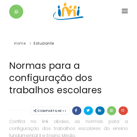
O IMI
EDUCACIONAL
Home
Estudante
ESTUDANTE
Normas para a
DIFERENCIAIS
configuração dos
SAIBA +
trabalhos escolares
CONTATO
COMPARTILHE >>
Confira no link abaixo, as normas para a
configuração dos trabalhos escolares do ensino
fundamental II e Ensino Médio.