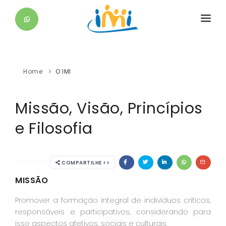
O IMI
EDUCACIONAL
Home
O IMI
ESTUDANTE
Missão, Visão, Princípios
DIFERENCIAIS
e Filosofia
SAIBA +
CONTATO
COMPARTILHE >>
MISSÃO
Promover a formação integral de indivíduos críticos,
responsáveis e participativos, considerando para
isso aspectos afetivos, sociais e culturais.