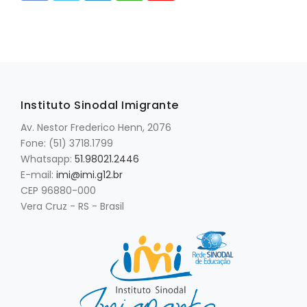
Instituto Sinodal Imigrante
Av. Nestor Frederico Henn, 2076
Fone: (51) 3718.1799
Whatsapp:
51.98021.2446
E-mail:
imi@imi.g12.br
CEP 96880-000
Vera Cruz - RS - Brasil