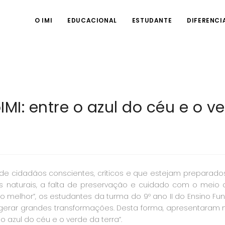
O IMI
EDUCACIONAL
ESTUDANTE
DIFERENCI
IMI: entre o azul do céu e o v
de cidadãos conscientes, críticos e que estejam preparado
 naturais, a falta de preservação e cuidado com o meio a
 melhor”, os estudantes da turma do 9º ano II do Ensino F
rar grandes transformações. Desta forma, apresentaram na
o azul do céu e o verde da terra”.