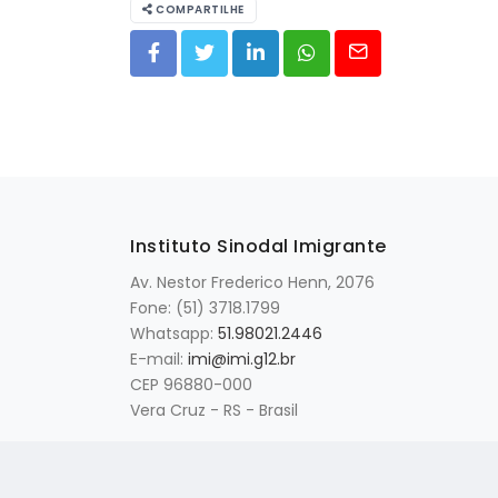
COMPARTILHE
Instituto Sinodal Imigrante
Av. Nestor Frederico Henn, 2076
Fone: (51) 3718.1799
Whatsapp:
51.98021.2446
E-mail:
imi@imi.g12.br
CEP 96880-000
Vera Cruz - RS - Brasil