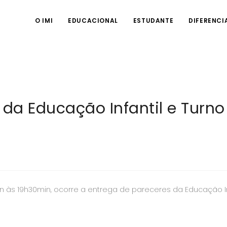
O IMI
EDUCACIONAL
ESTUDANTE
DIFERENCI
da Educação Infantil e Turno 
in às 19h30min, ocorre a entrega de pareceres da Educação Infa